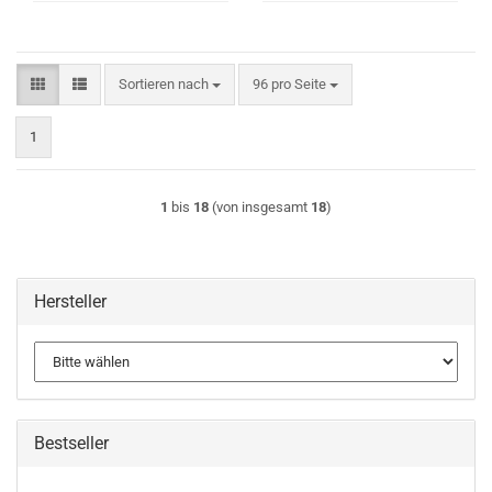
Sortieren nach
pro Seite
Sortieren nach
96 pro Seite
1
1
bis
18
(von insgesamt
18
)
Hersteller
Bestseller