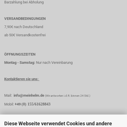
Barzahlung bei Abholung
VERSANDBEDINGUNGEN
7,90€ nach Deutschland
ab 50€ Versandkostenfrei
ÖFFNUNGSZEITEN
Montag - Samstag:
Nur nach Vereinbarung
Kontaktieren sie uns:
Mail:
info@meinhelm.de
(Wir antworten i.d.R. binnen 24 Std.)
Mobil:
+49
(0) 155/61628843
Diese Webseite verwendet Cookies und andere
MEINHELM.DE