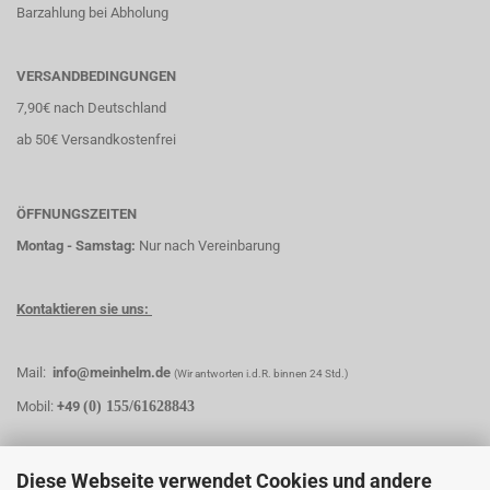
Barzahlung bei Abholung
VERSANDBEDINGUNGEN
7,90€ nach Deutschland
ab 50€ Versandkostenfrei
ÖFFNUNGSZEITEN
Montag - Samstag:
Nur nach Vereinbarung
Kontaktieren sie uns:
Mail:
info@meinhelm.de
(Wir antworten i.d.R. binnen 24 Std.)
Mobil:
+49
(0) 155/61628843
Diese Webseite verwendet Cookies und andere
MEINHELM.DE