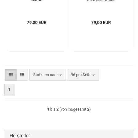
79,00 EUR
79,00 EUR
Sortieren nach
pro Seite
Sortieren nach
96 pro Seite
1
1
bis
2
(von insgesamt
2
)
Hersteller